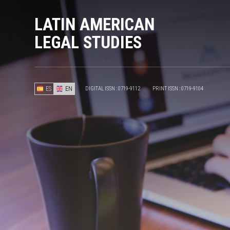
LATIN AMERICAN
LEGAL STUDIES
ES
EN
DIGITAL ISSN : 0719-9112
PRINT ISSN : 0719-9104